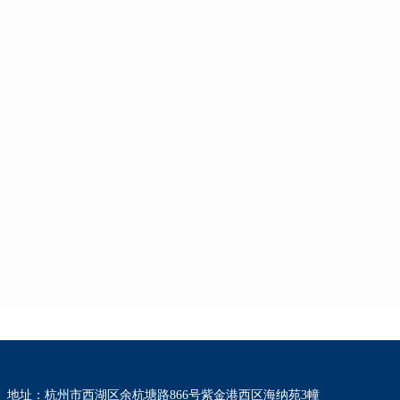
地址：杭州市西湖区余杭塘路866号紫金港西区海纳苑3幢