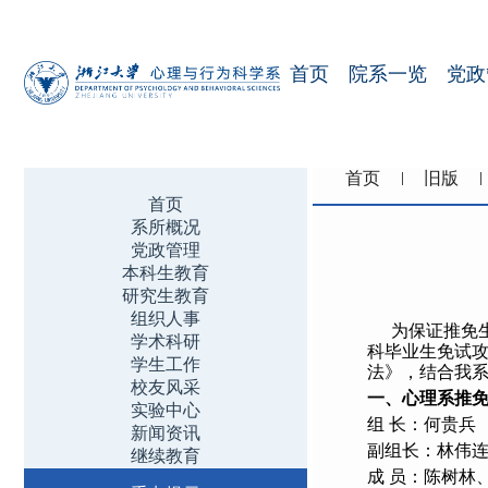
首页
院系一览
党政
首页
旧版
首页
系所概况
党政管理
本科生教育
研究生教育
组织人事
为保证推免
学术科研
科毕业生免试攻
学生工作
法》，结合我
校友风采
一、心理系推
实验中心
组 长：何贵兵
新闻资讯
副组长：林伟
继续教育
成 员：陈树林