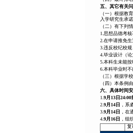
五、其它有关
（一）根据教
入学研究生承
（二）有下列
1.思想品德考
2.在申请推免
3.违反校纪校
4.毕业设计（
5.本科生未能
6.本科毕业时
（三）根据学
（四）本条例由
六、具体时间
1.
9月13日24:0
2.
9月14日
，系
3.
9月14日
，在
4.
9月16日
，组
复