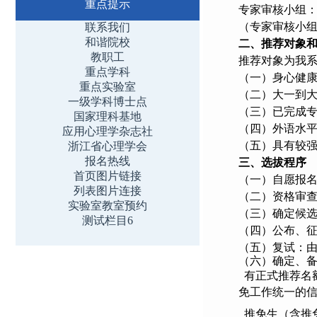
重点提示
专家审核小组
（专家审核小
联系我们
和谐院校
二、推荐对象
教职工
推荐对象为我
重点学科
（一）身心健
重点实验室
（二）大一到大
一级学科博士点
（三）已完成
国家理科基地
（四）外语水
应用心理学杂志社
（五）具有较
浙江省心理学会
报名热线
三、选拔程序
首页图片链接
（一）自愿报
列表图片连接
（二）资格审
实验室教室预约
（三）确定候选
测试栏目6
（四）公布、
（五）复试：
（六）确定、
有正式推荐名额的
免工作统一的
推免生（含推免