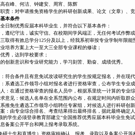
：高在峰、何洁、钟建安、周宵、陈辉
组职责：对申请推免资格学生的科研创新成果、论文（文章）、
和基本条件
系全日制优秀应届本科毕业生，并符合以下基本条件：
康，遵纪守法，诚实守信。在校期间学风端正，无任何考试作弊
三取得有效总学分125分及以上，经我系初审按专业学制年限能
专业培养方案上大一至大三全部专业课程的修读；
平优秀，达到学校要求；
强的创新意识和专业研究能力，学习刻苦、勤奋、成绩优秀。
名：符合条件且有意免试攻读研究生的学生按规定报名，并在现
查：系遴选工作领导小组对报名者进行资格审查，公布学生专业
人：在通过资格审查的报名人员中，根据系里统一计算的专业综合
征求意见：候选人名单在全系范围内公布，在规定时间内听取群
由系推免生遴选工作领导小组聘任专家组，对候选人进行科研创
备案：由专业综合排名、考查结果得出最终排名，据此最终确定
学生必须登录教育部建立“全国推荐优秀应届本科毕业生免试攻读研究生信息
信息备案公开平台和网上报考录取系统。
硕士生和直博生）资格审核确认、报考、录取以及备案公开等相