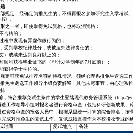
问题
育部规定，经确定为推免生的，不得再报名参加研究生入学考试
诺书》。
情形之一者，即使取得免试资格，也将取消资格：
核不合格的；
生过程中发现有弄虚作假行为的；
规，受到学校纪律处分，或被追究法律责任的；
论文）成绩未达到良好以上的；
按时顺利获得毕业证书的（即计划学制年的7月底前）；
不能获得学士学位的。
校规定可获免试推荐名额的特殊情况，须经心理系推免生遴选工
推免生遴选工作领导小组负责解释；其他未尽事宜，由心理系推免生遴
安排
0前
，符合推荐免试生条件的学生登陆现代教务管理系统（http://jwbinfo
遴选工作领导小组对报名者进行资格审查（包括科研创新成果、
通过资格审查的报名人员中，根据系里统一计算的综合排名，按录取
织完成对推免生的复试工作。复试成绩直接作为本校接收专业的
试时间
复试地点
备注