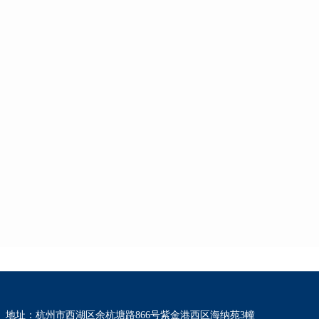
地址：杭州市西湖区余杭塘路866号紫金港西区海纳苑3幢