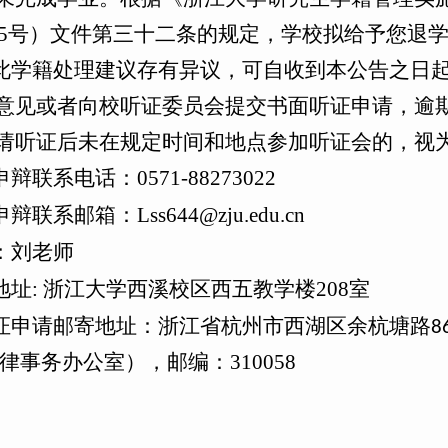
5
号）文件第三十二条的规定，学校拟给予您退
此学籍处理建议存有异议，
自收到本公告之日
可
意见或者向校听证委员会提交书面听证申请，逾
请听证后未在规定时间和地点参加听证会的，视
申辩联系电话：
0571-88273022
申辩联系邮箱：
Lss644@zju.edu.cn
：
刘
老师
地址:
浙江大学西溪校区西五教学楼
208室
证申请邮寄地址：浙江省杭州市西湖区余杭塘路8
310058
律事务办公室），邮编：