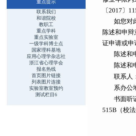
重点提示
〔
2017
〕
11
联系我们
和谐院校
如您对
教职工
重点学科
陈述和申辩
重点实验室
证申请或申
一级学科博士点
国家理科基地
陈述和
应用心理学杂志社
浙江省心理学会
陈述和
报名热线
首页图片链接
联系人
列表图片连接
系办公
实验室教室预约
测试栏目6
书面听
515B
（校法