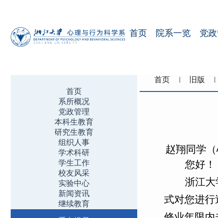
首页
院系一览
党政
首页
旧版
首页
系所概况
党政管理
本科生教育
研究生教育
组织人事
同学（
赵翔
学术科研
学生工作
您好！
校友风采
浙江大
实验中心
新闻资讯
式对您进行
继续教育
修业年限内