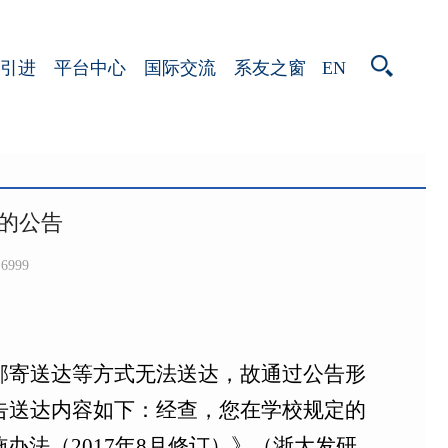
EN
引进
平台中心
国际交流
系友之窗
的公告
6999
邮寄送达等方式无法送达，故通过公告形
告送达内容如下：经查，您在学校规定的
施办法（
2017
年
8
月修订）》（浙大发研