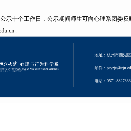
示十个工作日，公示期间师生可向心理系团委反映对初选
edu.cn。
地址：杭州市西湖区
邮件：psyzju@zju.ed
电话：0571-8827333