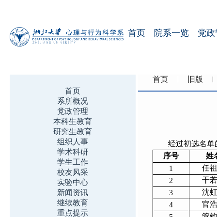
首页
院系一览
党政
首页
旧版
首页
系所概况
党政管理
本科生教育
研究生教育
组织人事
经过初选名单
学术科研
序号
姓
学生工作
任
1
校友风采
干
2
实验中心
沈
新闻资讯
3
继续教育
官
4
重点提示
管
5