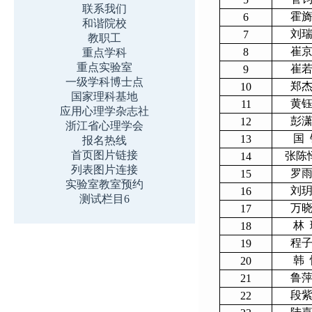
联系我们
霍
6
和谐院校
刘
7
教职工
崔
8
重点学科
重点实验室
崔
9
一级学科博士点
郑
10
国家理科基地
黄
11
应用心理学杂志社
彭
12
浙江省心理学会
国 
13
报名热线
首页图片链接
张陈
14
列表图片连接
罗
15
实验室教室预约
刘
16
测试栏目6
万
17
林 
18
程
19
韩 
20
鲁
21
段
22