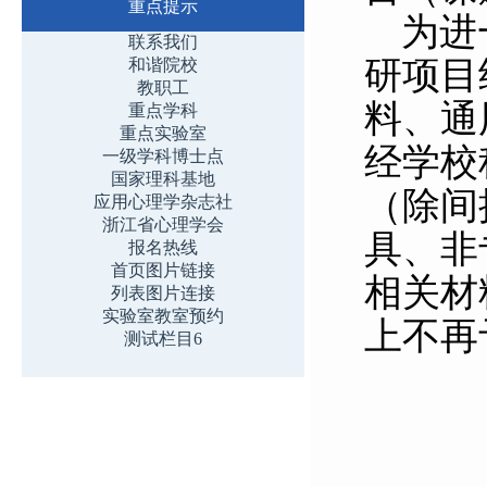
重点提示
为进
联系我们
研项目
和谐院校
教职工
料、通
重点学科
重点实验室
经学校
一级学科博士点
国家理科基地
（除间
应用心理学杂志社
浙江省心理学会
具、非
报名热线
首页图片链接
相关材
列表图片连接
实验室教室预约
上不再
测试栏目6