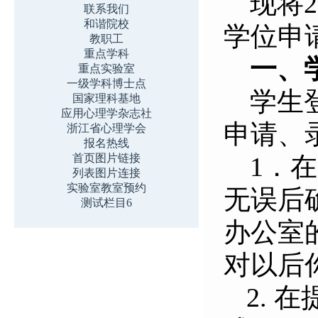
现将
2
联系我们
和谐院校
学位申
教职工
重点学科
一、
重点实验室
一级学科博士点
学生
国家理科基地
应用心理学杂志社
申请、
浙江省心理学会
报名热线
首页图片链接
1
．在
列表图片连接
实验室教室预约
无误后
测试栏目6
办公室
对以后
2.
在