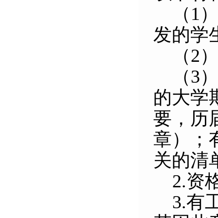
（1
发的学
（2
（3
的大学
要，历
章）；
关的清
2.
资
3.
有