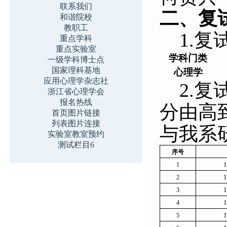
联系我们
二、复
和谐院校
教职工
1.
复
重点学科
重点实验室
学科门类
一级学科博士点
国家理科基地
心理学
应用心理学杂志社
2.
复
浙江省心理学会
报名热线
分由高
首页图片链接
列表图片连接
与我系研
实验室教室预约
测试栏目6
序号
1
1
1
2
1
3
1
4
1
5