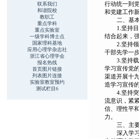
行动统一到
联系我们
和谐院校
和党建工作
教职工
二、基
重点学科
1.
坚持目
重点实验室
结合起来，
一级学科博士点
国家理科基地
2.
坚持领
应用心理学杂志社
干部先学一
浙江省心理学会
3.
坚持载
报名热线
学习宣传党
首页图片链接
列表图片连接
渠道开展十
实验室教室预约
造学习宣传
测试栏目6
4.
坚持突
流意识，紧
信、理性平和
力。
三、主
深入学