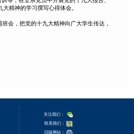
培训等，在全系党员中开展党的十九大报告、
九大精神的学习撰写心得体会。
题班会，把党的十九大精神向广大学生传达，
关注我们：
联系我们：
旧版网站：