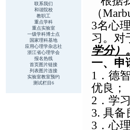
根据
联系我们
（Mar
和谐院校
教职工
3
名心
重点学科
重点实验室
一级学科博士点
习。
对
国家理科基地
应用心理学杂志社
学分）
浙江省心理学会
报名热线
一、申
首页图片链接
列表图片连接
1．德
实验室教室预约
测试栏目6
优良；
2．学
3.
具备
3．心理