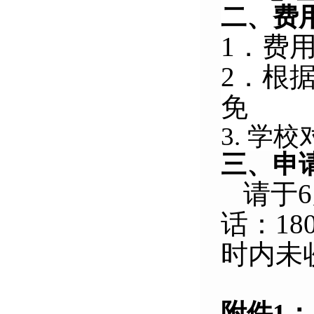
二、费
1．费
2．根
免
3.
学校
三、申
请于6
话：180
时内未
附件1：