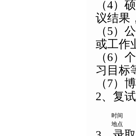
（
4
）硕
议结果
（
5
）公
或工作
（
6
）个
习目标
（
7
）博
2
、复试
时间
地点
3
、录取