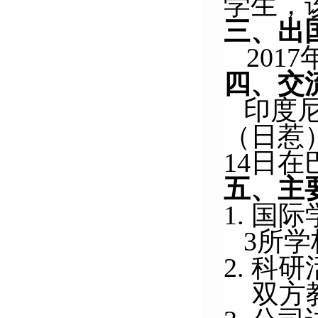
学生，
三、出
201
四、交
印度
（日惹
14日
五、主
1. 国
3所
2. 科
双方教