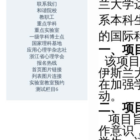
兰大学
联系我们
和谐院校
系本科
教职工
重点学科
重点实验室
的国际
一级学科博士点
国家理科基地
一、项
应用心理学杂志社
浙江省心理学会
该项目
报名热线
伊斯兰
首页图片链接
列表图片连接
在加强
实验室教室预约
测试栏目6
动。
二、项
项目
作意识