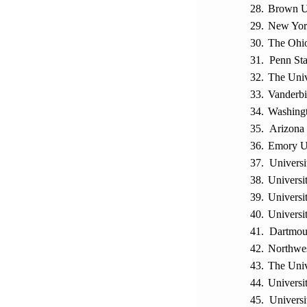
28.
Brown Un
29.
New York
30.
The Ohio
31.
Penn Sta
32.
The Univ
33.
Vanderbi
34.
Washingt
35.
Arizona 
36.
Emory Un
37.
Universi
38.
Universi
39.
Universi
40.
Universi
41.
Dartmou
42.
Northwes
43.
The Univ
44.
Universi
45.
Universi