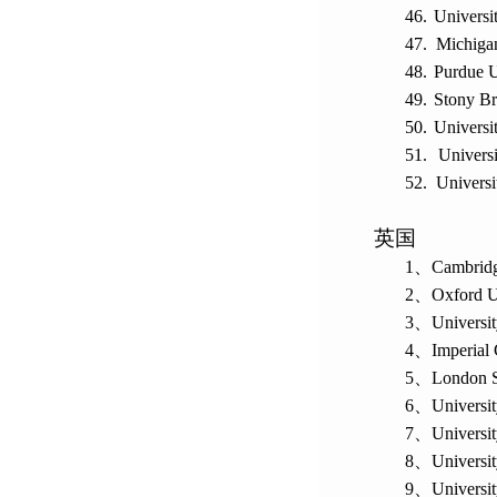
46.
Universi
47.
Michigan
48.
Purdue U
49.
Stony B
50.
Universi
51.
Universi
52.
Universi
英国
1、
Cambridg
2、
Oxford U
3、
Universit
4、
Imperial
5、
London S
6、
Universi
7、
Universi
8、
Universi
9、
Universit