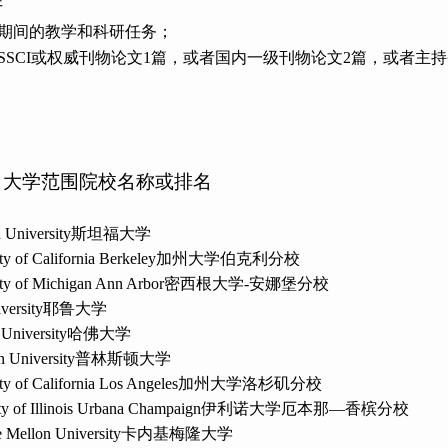
件
期间的教学和科研任务；
SSCI
或权威刊物论文
1
篇，或者国内一级刊物论文
2
篇，或者主持
名大学范围院校名称或排名
 University
斯坦福大学
ty of California Berkeley
加州大学伯克利分校
ty of Michigan Ann Arbor
密西根大学
-
安娜堡分校
versity
耶鲁大学
University
哈佛大学
n University
普林斯顿大学
ty of California Los Angeles
加州大学洛杉矶分校
ty of Illinois Urbana Champaign
伊利诺大学厄本那
—
香槟分校
 Mellon University
卡内基梅隆大学