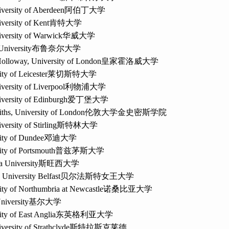
versity of Aberdeen
阿伯丁大学
versity of Kent
肯特大学
versity of Warwick
华威大学
University
布鲁奈尔大学
olloway, University of London
皇家霍洛威大学
ty of Leicester
莱切斯特大学
versity of Liverpool
利物浦大学
versity of Edinburgh
爱丁堡大学
ths, University of London
伦敦大学金史密斯学院
ersity of Stirling
斯特林大学
ity of Dundee
邓迪大学
ity of Portsmouth
普兹茅斯大学
 University
斯旺西大学
 University Belfast
贝尔法斯特女王大学
ity of Northumbria at Newcastle
诺桑比亚大学
niversity
基尔大学
ity of East Anglia
东英格利亚大学
versity of Strathclyde
斯特拉斯克莱德