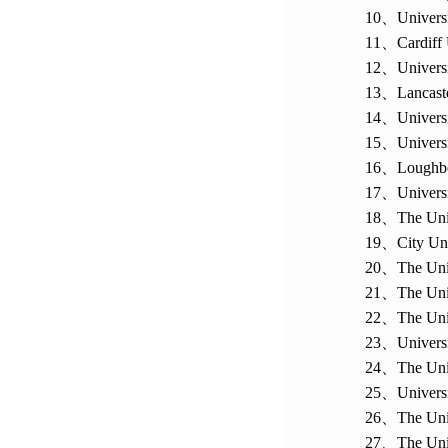
10、
Univers
11、
Cardiff
12、
Universi
13、
Lancast
14、
Univers
15、
Univers
16、
Loughbo
17、
Univers
18、
The Uni
19、
City Un
20、
The Uni
21、
The Uni
22、
The Uni
23、
Univers
24、
The Uni
25、
Univers
26、
The Uni
27、
The Uni