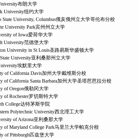
iversity
布朗大学
 University
纽约大学
 State University, Columbus
俄亥俄州立大学哥伦布分校
te University Park
宾州州立大学
ersity of Iowa
爱荷华大学
lt University
范德堡大学
on University in St Louis
圣路易斯华盛顿大学
State University
亚利桑那州立大学
iversity
埃默里大学
ty of California Davis
加州大学戴维斯分校
ty of California Santa Barbara
加州大学圣塔芭芭拉分校
ty of Oregon
俄勒冈大学
ty of Rochester
罗切斯特大学
th College
达特茅斯学院
tern Polytechnic University
西北理工大学
ersity of Arizona
亚利桑那大学
ty of Maryland College Park
马里兰大学帕克分校
ty of Pittsburgh
匹兹堡大学