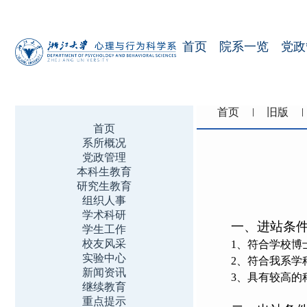
首页
院系一览
党政
首页
旧版
首页
系所概况
党政管理
本科生教育
研究生教育
组织人事
学术科研
一、
进站条
学生工作
校友风采
1、
符合学校博
实验中心
2、
符合我系学
新闻资讯
3、
具有较高的
继续教育
重点提示