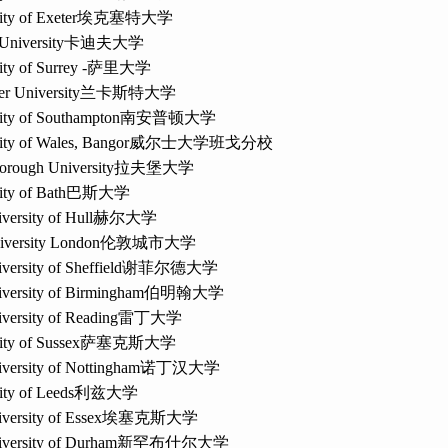
ity of Exeter
埃克塞特大学
 University
卡迪夫大学
ty of Surrey -
萨里大学
er University
兰卡斯特大学
ity of Southampton
南安普顿大学
ity of Wales, Bangor
威尔士大学班戈分校
rough University
拉夫堡大学
ity of Bath
巴斯大学
versity of Hull
赫尔大学
iversity London
伦敦城市大学
versity of Sheffield
谢菲尔德大学
versity of Birmingham
伯明翰大学
versity of Reading
雷丁大学
ity of Sussex
萨塞克斯大学
versity of Nottingham
诺丁汉大学
ity of Leeds
利兹大学
versity of Essex
埃塞克斯大学
versity of Durham
新罕布什尔大学