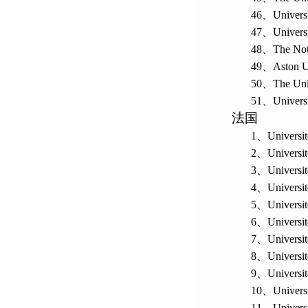
46、
Univers
47、
Univers
48、
The Not
49、
Aston U
50、
The Uni
51、
Universi
法国
1、
Universi
2、
Universit
3、
Universi
4、
Universit
5、
Universi
6、
Universi
7、
Universi
8、
Universi
9、
Universit
10、
Univers
11、
Univers