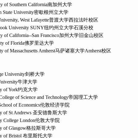
ty of Southern California
南加州大学
 State University
密歇根州立大学
niversity, West Lafayette
普渡大学西拉法叶校区
rook University SUNY
纽约州立大学石溪分校
ty of California--San Francisco
加州大学旧金山校区
ty of Florida
佛罗里达大学
ty of Massachusetts Amherst
马萨诸塞大学
Amherst
校区
e University
剑桥大学
niversity
牛津大学
y of York
约克大学
 College of Science and Technology
帝国理工大学
chool of Economics
伦敦经济学院
ty of St Andrews
圣安德鲁斯大学
ty College London
伦敦大学院
ty of Glasgow
格拉斯哥大学
y of Bristol
布里斯托大学