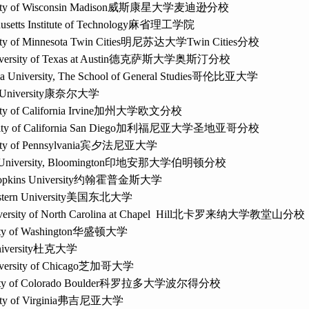
ty of Wisconsin Madison
威斯康星大学麦迪逊分校
setts Institute of Technology
麻省理工学院
ty of Minnesota Twin Cities
明尼苏达大学
Twin Cities
分校
ersity of Texas at Austin
德克萨斯大学奥斯汀分校
 University, The School of General Studies
哥伦比亚大学
University
康奈尔大学
ty of California Irvine
加州大学欧文分校
ty of California San Diego
加利福尼亚大学圣地亚哥分校
ty of Pennsylvania
宾夕法尼亚大学
University, Bloomington
印地安那大学伯明顿分校
pkins University
约翰霍普金斯大学
tern University
美国东北大学
ersity of North Carolina at Chapel Hill
北卡罗来纳大学教堂山分校
ty of Washington
华盛顿大学
versity
杜克大学
ersity of Chicago
芝加哥大学
ty of Colorado Boulder
科罗拉多大学波尔得分校
ty of Virginia
弗吉尼亚大学