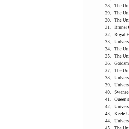
28、
The Uni
29、
The Uni
30、
The Uni
31、
Brunel 
32、
Royal H
33、
Universi
34、
The Uni
35、
The Uni
36、
Goldsmi
37、
The Univ
38、
Univers
39、
Univers
40、
Swansea
41、
Queen's
42、
Univers
43、
Keele U
44、
Univers
45、
The Uni