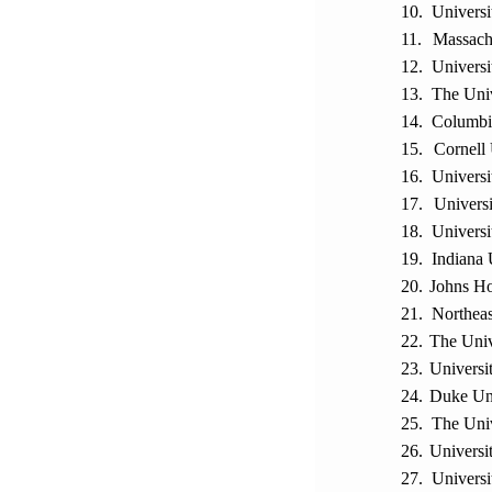
10.
Universi
11.
Massachu
12.
Universi
13.
The Univ
14.
Columbia
15.
Cornell 
16.
Universi
17.
Universi
18.
Universi
19.
Indiana 
20.
Johns Ho
21.
Northeas
22.
The Univ
23.
Universi
24.
Duke Uni
25.
The Univ
26.
Universi
27.
Universi