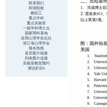
二、
出站条
联系我们
1.
完成博士后
和谐院校
教职工
2.
需发表
SCI
、
重点学科
以上奖项
1
项。
重点实验室
一级学科博士点
国家理科基地
应用心理学杂志社
附：国外知
浙江省心理学会
报名热线
美国
首页图片链接
1.
Stanford
列表图片连接
2.
Universi
实验室教室预约
3.
Universi
测试栏目6
4.
Yale Uni
5.
Harvard 
6.
Princeto
7.
Universi
8.
Universi
9.
Carnegie