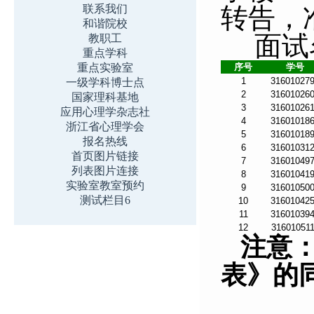
联系我们
转告，
和谐院校
面试
教职工
重点学科
重点实验室
序号
学号
1
31601027
一级学科博士点
2
31601026
国家理科基地
3
31601026
应用心理学杂志社
4
31601018
浙江省心理学会
5
31601018
报名热线
6
31601031
首页图片链接
7
31601049
列表图片连接
8
31601041
实验室教室预约
9
31601050
测试栏目6
10
31601042
11
31601039
12
31601051
注意
表》的