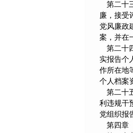
第二十三
廉，接受
党风廉政
案，并在
第二十四
实报告个
作所在地
个人档案
第二十五
利违规干
党组织报
第四章 