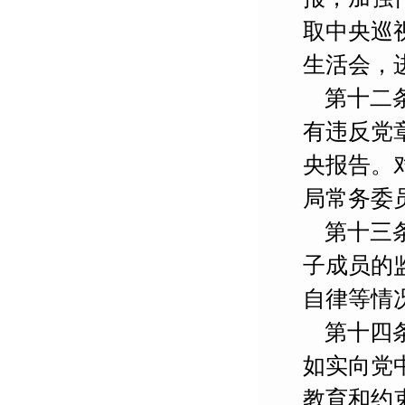
取中央巡
生活会，
第十二条
有违反党
央报告。
局常务委
第十三条
子成员的
自律等情
第十四条
如实向党
教育和约