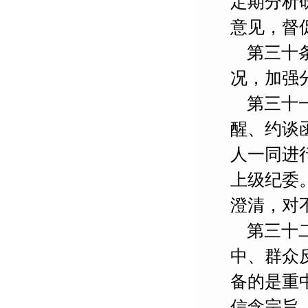
定期分析
意见，督
第三十条
况，加强
第三十一
醒、约谈
人一同进
上级纪委
澄清，对
第三十二
中、群众
备的是重
信念宗旨