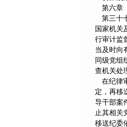
第六章 
第三十七
国家机关
行审计监
当及时向
同级党组
查机关处
在纪律审
定，再移
导干部案
止其相关
移送纪委