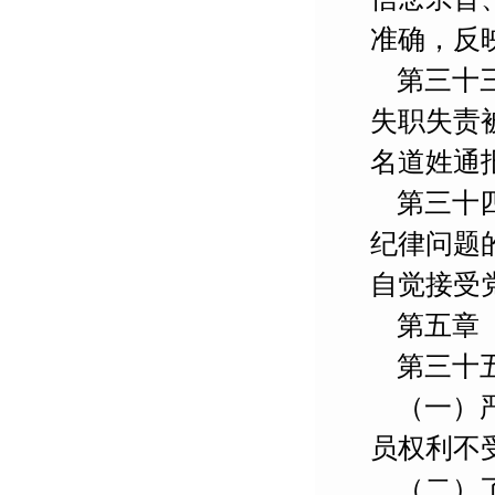
准确，反
第三十三
失职失责
名道姓通
第三十四
纪律问题
自觉接受
第五章 
第三十五
（一）严
员权利不
（二）了