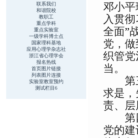
邓小平
联系我们
和谐院校
入贯彻
教职工
重点学科
全面
”
重点实验室
一级学科博士点
党，做
国家理科基地
应用心理学杂志社
织管党
浙江省心理学会
报名热线
当。
首页图片链接
列表图片连接
第
实验室教室预约
测试栏目6
求是，
责、层
第
党的建