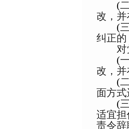
(
改，并
(
纠正的
对党
(
改，并
(
面方式
(
适宜担
责令辞