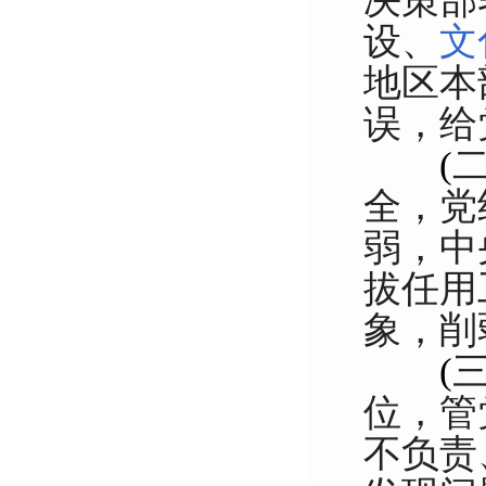
决策部
设、
文
地区本
误，给
(
全，党
弱，中
拔任用
象，削
(
位，管
不负责