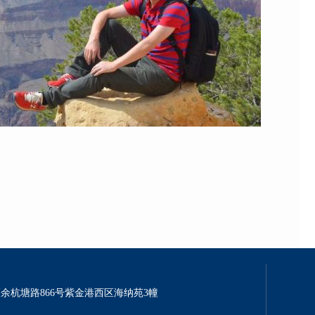
余杭塘路866号紫金港西区海纳苑3幢