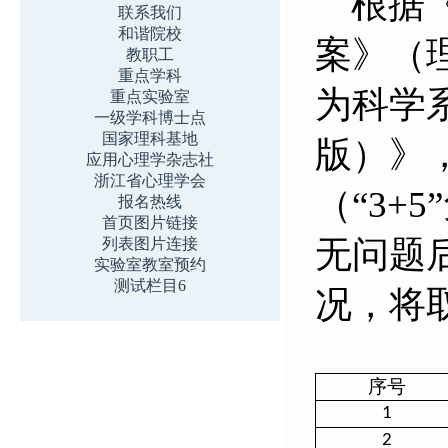
根据《
联系我们
和谐院校
案》（
教职工
重点学科
为科学
重点实验室
一级学科博士点
国家理科基地
版）》
应用心理学杂志社
浙江省心理学会
（“
3+5
报名热线
首页图片链接
无问题
列表图片连接
实验室教室预约
测试栏目6
况，将
序号
1
2