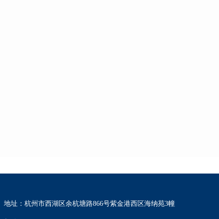
地址：杭州市西湖区余杭塘路866号紫金港西区海纳苑3幢