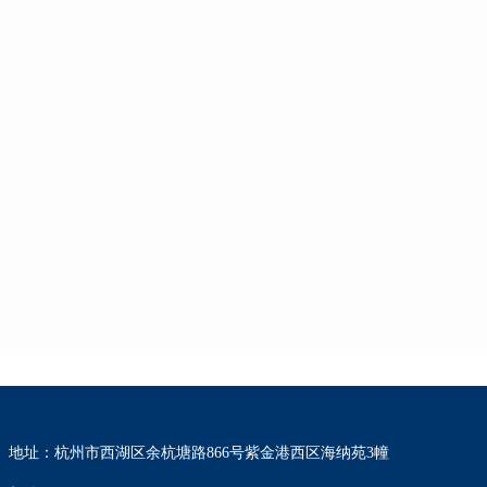
地址：杭州市西湖区余杭塘路866号紫金港西区海纳苑3幢