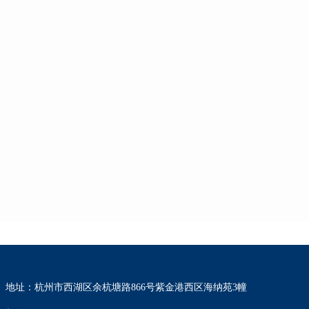
地址：杭州市西湖区余杭塘路866号紫金港西区海纳苑3幢