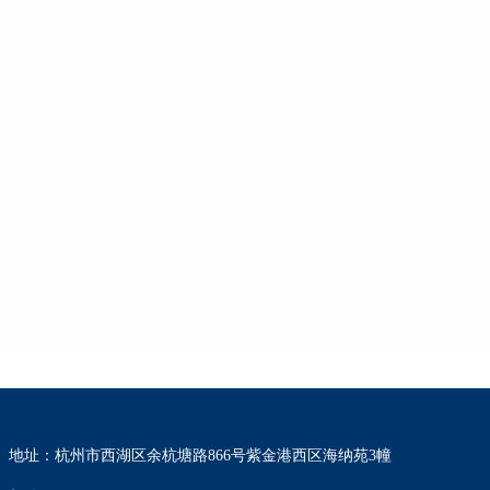
地址：杭州市西湖区余杭塘路866号紫金港西区海纳苑3幢