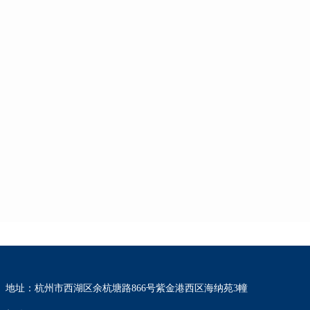
地址：杭州市西湖区余杭塘路866号紫金港西区海纳苑3幢