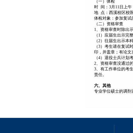
（一）体检
时 间：
3
月
1
1
日
上午
地 点：西溪校区校
体检对象：参加复试
（二）资格审查
1
、资格审查时除出
（
1
）应届生出示完
（
2
）往届生出示本
（
3
）考生请在复试
印，并盖章；有论文
（4）退役士兵计划
2
、资格审查没通过
3
、有工作单位的考
责任。
六、其他
专业学位硕士的调剂