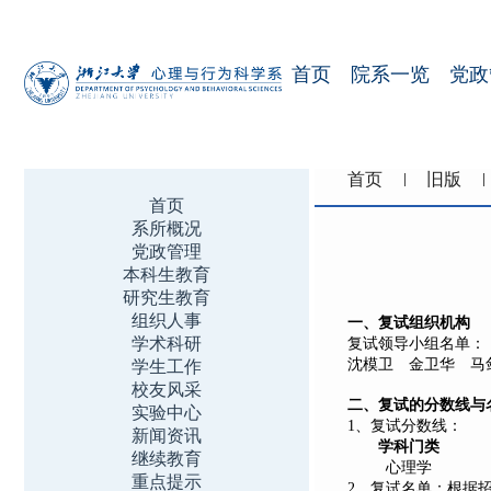
首页
院系一览
党政
首页
旧版
首页
系所概况
党政管理
本科生教育
研究生教育
组织人事
一、复试组织机构
学术科研
复试领导小组名单：
沈模卫 金卫华 马
学生工作
校友风采
二、复试的分数线与
实验中心
1
、复试分数线：
新闻资讯
学科门类
继续教育
心理学
重点提示
2
、复试名单：根据