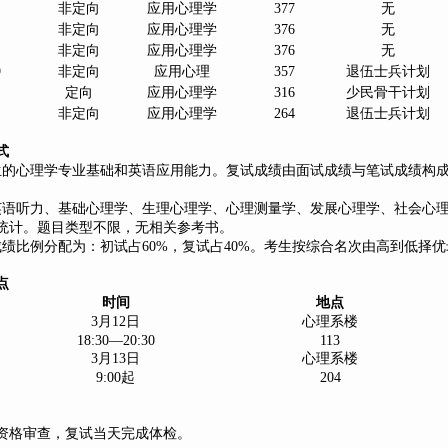
非定向
应用心理学
377
无
非定向
应用心理学
376
无
非定向
应用心理学
376
无
9
非定向
应用心理
357
退伍士兵计划
定向
应用心理学
316
少民骨干计划
非定向
应用心理学
264
退伍士兵计划
式
生的心理学专业基础和英语应用能力。复试成绩由面试成绩与笔试成绩构
英语听力、基础心理学、生理心理学、心理测量学、发展心理学、社会心
统计。题目类型不限，无相关参考书。
成绩比例分配为：初试占
60%
，复试占
40%
。考生按综合名次由高到低择优
点
时间
地点
3
月
12
日
心理系楼
18:30
—
20:30
113
3
月
13
日
心理系楼
9:00
起
204
资格审查，复试当天完成体检。