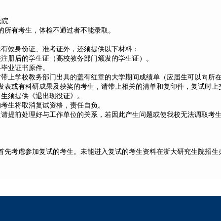
医院
的所有考生，体检不通过者不能录取。
示有效身份证、准考证外，还须提供以下材料：
整注册后的学生证（高校教务部门颁发的学生证）。
科毕业证书原件。
时带上学校教务部门出具的盖有红章的大学期间成绩单（应届生可以向所
发表或有科研成果及获奖的考生，请带上相关的清单和复印件，复试时上
考生须提供《退出现役证》。
的考生将取消复试资格，责任自负。
生请提前处理好与工作单位的关系，若因此产生问题或使我校无法调取考
首先考虑参加复试的考生。未能进入复试的考生资料在浙大研究生院招生