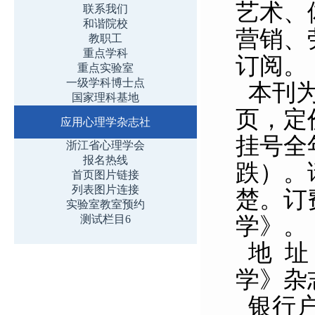
艺术、
联系我们
和谐院校
营销、
教职工
重点学科
订阅。
重点实验室
一级学科博士点
本刊为
国家理科基地
页，定价
应用心理学杂志社
挂号全
浙江省心理学会
报名热线
跌）。
首页图片链接
列表图片连接
楚。订
实验室教室预约
学》。
测试栏目6
地
址
学》杂志
银行户