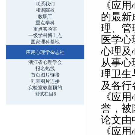
《应用
联系我们
和谐院校
的最新
教职工
重点学科
理、管
重点实验室
一级学科博士点
医学心
国家理科基地
心理及
应用心理学杂志社
从事心
浙江省心理学会
报名热线
理卫生
首页图片链接
列表图片连接
及各行
实验室教室预约
《应用
测试栏目6
誉，被
论文由
《应用心