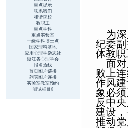
重点提示
联系我们
和谐院校
教职工
重点学科
为深
重点实验室
一级学科博士点
纪委副
国家理科基地
体教职
应用心理学杂志社
浙江省心理学会
面对
报名热线
败上连
首页图片链接
列表图片连接
作风建
实验室教室预约
测试栏目6
象必须
反中央
建设，
推动党