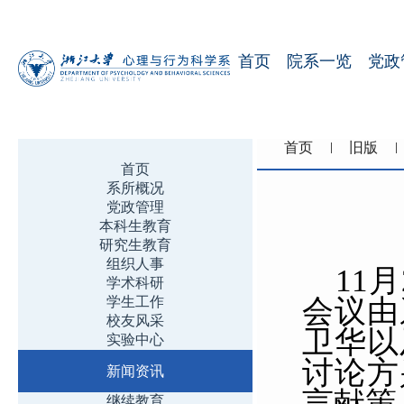
首页
院系一览
党政
首页
旧版
首页
系所概况
党政管理
本科生教育
研究生教育
组织人事
11
月
学术科研
学生工作
会议由
校友风采
卫华以
实验中心
讨论方
新闻资讯
言献策
继续教育