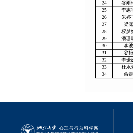
24
谷雨
25
李惠
26
朱婷
27
梁
28
权梦
29
潘珊
30
李
31
谷
32
李瑗
33
杜水
34
俞