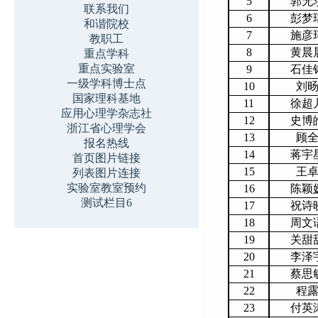
5
郭无
联系我们
6
彭梦
和谐院校
7
施彦
教职工
8
黄晨
重点学科
重点实验室
9
石佳
一级学科博士点
10
刘
国家理科基地
11
徐超
应用心理学杂志社
12
史博
浙江省心理学会
13
顾
报名热线
14
蒋宇
首页图片链接
15
王
列表图片连接
实验室教室预约
16
陈颖
测试栏目6
17
祝诗
18
周文
19
关甜
20
李泽
21
蔡思
22
程
23
付英