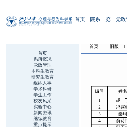
首页
院系一览
党政
首页
旧版
首页
系所概况
党政管理
本科生教育
研究生教育
组织人事
学术科研
编号
姓
学生工作
1
胡一
校友风采
实验中心
2
冯露
新闻资讯
3
秦
继续教育
4
俞诗
重点提示