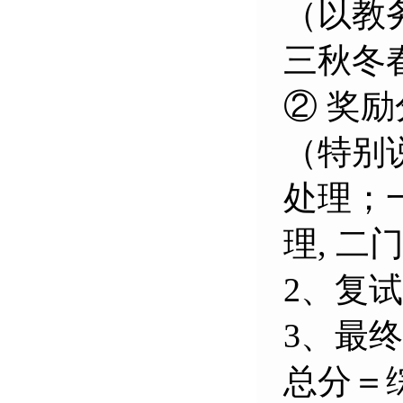
（以教
三秋冬
② 奖
（特别
处理；
理, 
2、
复试
3、最
总分＝