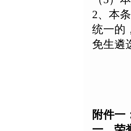
2、本
统一的
免生遴
附件一
一、
荣