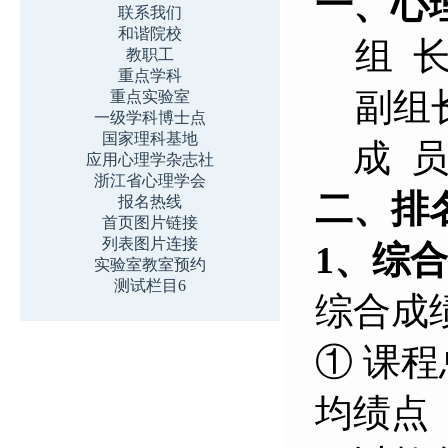
一、心
联系我们
和谐院校
组 长
教职工
重点学科
副组长
重点实验室
一级学科博士点
国家理科基地
成 
应用心理学杂志社
浙江省心理学会
二、排
报名热线
首页图片链接
列表图片连接
1、综
实验室教室预约
测试栏目6
综合成
① 课
均绩点（