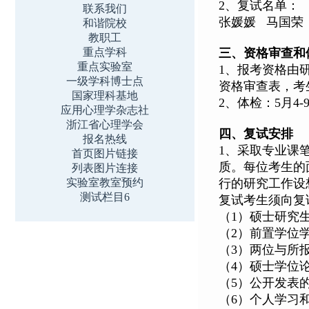
2、复试名单：
联系我们
张媛媛 马国荣
和谐院校
教职工
重点学科
三、资格审查和
重点实验室
1、报考资格由
一级学科博士点
资格审查表，考
国家理科基地
2、体检：5月
应用心理学杂志社
浙江省心理学会
四、复试安排
报名热线
1、采取专业课
首页图片链接
质。每位考生的
列表图片连接
实验室教室预约
行的研究工作设
测试栏目6
复试考生须向复
（1）硕士研究
（2）前置学位
（3）两位与所
（4）硕士学位
（5）公开发表
（6）个人学习