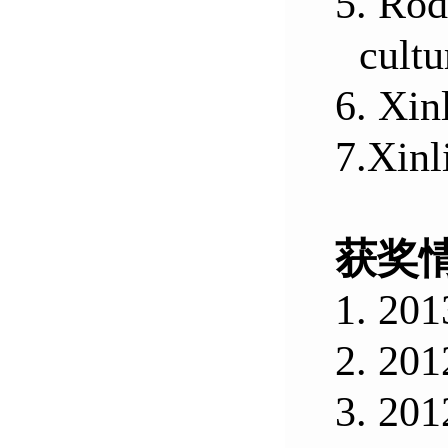
5.
Rod
cultu
6.
Xin
7.
Xinl
获奖
1.
201
2.
201
3.
201