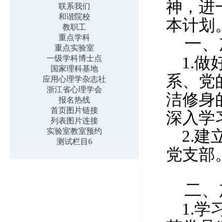
神，进
联系我们
和谐院校
本计划
教职工
重点学科
一、
重点实验室
1.
做
一级学科博士点
国家理科基地
系、党
应用心理学杂志社
浙江省心理学会
洁修身
报名热线
首页图片链接
深入学
列表图片连接
实验室教室预约
2.
建
测试栏目6
党支部
二、
1.
学