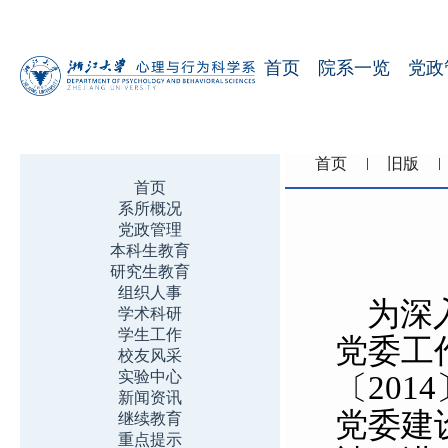
首页
院系一览
党政
首页
旧版
首页
系所概况
党政管理
本科生教育
研究生教育
组织人事
为深
学术科研
学生工作
党委工
校友风采
实验中心
〔
2014
新闻资讯
党委建
继续教育
重点提示