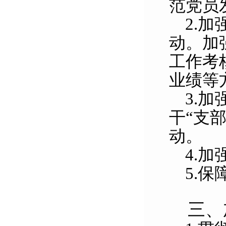
范党员
2.
加
动。加
工作考
业绩等
3.
加
干“支
动。
4.
加
5.
保
三、