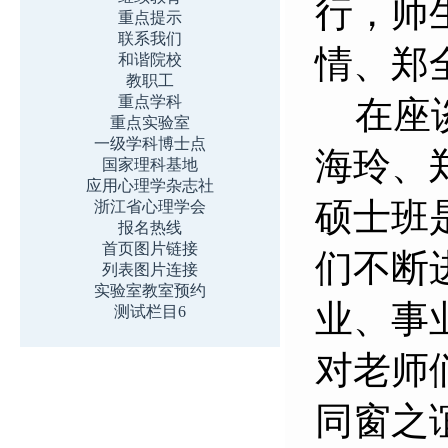
行，师
重点提示
联系我们
情、郑
和谐院校
教职工
重点学科
在座
重点实验室
一级学科博士点
海玲、
国家理科基地
应用心理学杂志社
硕士班
浙江省心理学会
报名热线
首页图片链接
们不断
列表图片连接
实验室教室预约
业、事
测试栏目6
对老师
同窗之