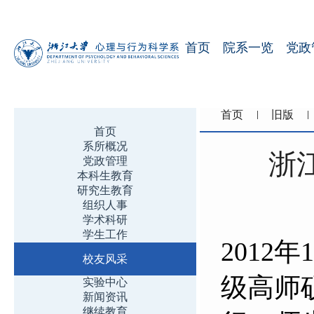
首页
院系一览
党政
首页
旧版
首页
系所概况
浙
党政管理
本科生教育
研究生教育
组织人事
学术科研
学生工作
2012
年
1
校友风采
级高师
实验中心
新闻资讯
继续教育