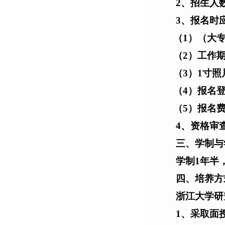
2
、招生人数
3
、报名时
（1）（大
（2）工作
（3）1寸
（4）报名
（5）报名费
4
、资格审
三、学制与
学制1年半
四、培养方
浙江大学研
1
、采取面