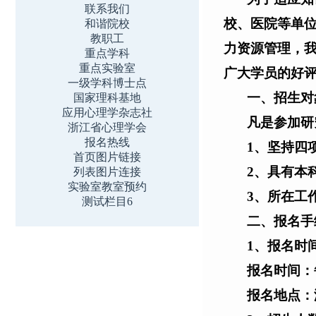
联系我们
校、医院等单
和谐院校
教职工
力资源管理，
重点学科
重点实验室
广大学员的好
一级学科博士点
一、招生对
国家理科基地
应用心理学杂志社
凡是参加研
浙江省心理学会
报名热线
1
、坚持四
首页图片链接
2
、具有本
列表图片连接
实验室教室预约
3
、所在工
测试栏目6
二、报名手
1
、报名时
报名时间：
报名地点：