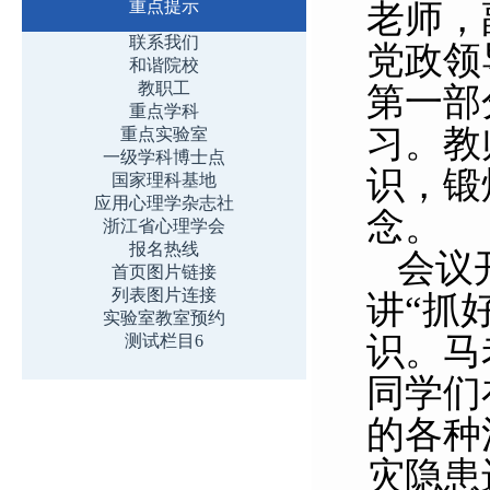
重点提示
老师，
联系我们
党政领
和谐院校
教职工
第一部
重点学科
习。教
重点实验室
一级学科博士点
识，锻
国家理科基地
应用心理学杂志社
念。
浙江省心理学会
报名热线
会议
首页图片链接
列表图片连接
讲“抓
实验室教室预约
识。马
测试栏目6
同学们
的各种
灾隐患