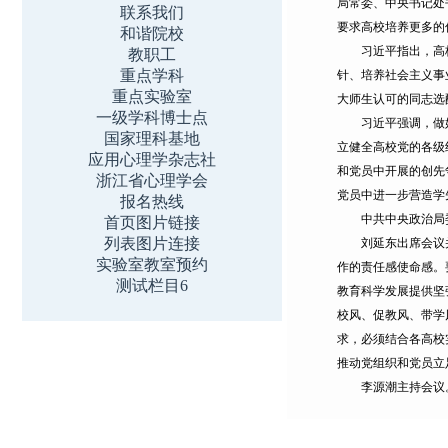
局常委、中央书记处
联系我们
要求高校培养更多的
和谐院校
习近平指出，高校在
教职工
重点学科
针、培养社会主义事
重点实验室
大师生认可的同志选
一级学科博士点
习近平强调，做好抓
国家理科基地
立健全高校党的各级
应用心理学杂志社
和党员中开展的创先
浙江省心理学会
党员中进一步营造学
报名热线
中共中央政治局委
首页图片链接
列表图片连接
刘延东出席会议并讲
实验室教室预约
作的责任感使命感。
测试栏目6
教育科学发展提供坚
校风、促教风、带学
求，必须结合各高校
推动党组织和党员立
李源潮主持会议。