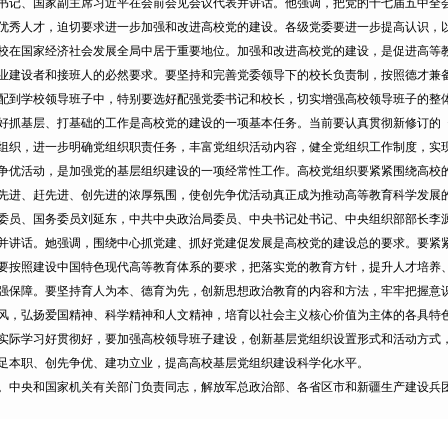
书记、国家副主席习近平在会前会见会议代表并讲话。他强调，把党的十七届五中全会
优秀人才，迫切要求进一步加强和改进高校党的建设。各级党委要进一步提高认识，
国家经济社会发展全局中居于重要地位。加强和改进高校党的建设，是促进高等教
业建设者和接班人的必然要求。要坚持和完善党委领导下的校长负责制，按照德才兼
配到学校领导班子中，特别要选好配强党委书记和校长，切实增强高校领导班子的整
基层、打基础的工作是高校党的建设的一项基本任务。当前要认真贯彻新修订的《
组织，进一步明确党组织职责任务，丰富党组织活动内容，健全党组织工作制度，实
争优活动，是加强党的基层组织建设的一项经常性工作。高校党组织要紧紧围绕高校
先进、赶先进、创先进的浓厚氛围，使创先争优活动真正成为推动高等教育科学发展
员、国务委员刘延东，中共中央政治局委员、中央书记处书记、中央组织部部长李
话。她强调，围绕中心抓党建、抓好党建促发展是高校党的建设总的要求。要紧紧
要按照建设中国特色现代高等教育体系的要求，把落实党的教育方针，提升人才培养
强保障。要坚持育人为本、德育为先，创新思想政治教育的内容和方法，牢牢把握意
风，弘扬爱国精神、科学精神和人文精神，培育以社会主义核心价值为主体的各具特
实际学习好贯彻好，要加强高校领导班子建设，创新基层党组织设置形式和活动方式
足本职、创先争优、建功立业，提高高校基层党组织建设科学化水平。
中央和国家机关有关部门负责同志，解放军总政治部、各省区市和新疆生产建设兵团