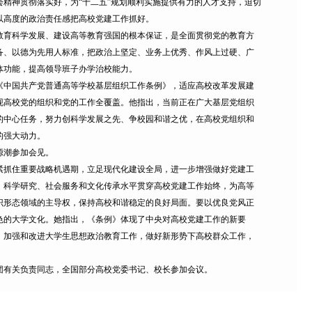
精神贯彻落实好，为“十二五”规划顺利实施提供有力的人才支持，迫切
以高度的政治责任感把高校党建工作抓好。
育科学发展、建设高等教育强国的根本保证，是全面贯彻党的教育方
备、以德为先用人标准，把政治上坚定、业务上优秀、作风上过硬、广
体功能，提高领导班子办学治校能力。
中国共产党普通高等学校基层组织工作条例》，适应高校改革发展建
现高校党的组织和党的工作全覆盖。他指出，当前正在广大基层党组织
的中心任务，努力创科学发展之先、争校园和谐之优，在高校党组织和
的强大动力。
源潮参加会见。
抓住重要战略机遇期，立足现代化建设全局，进一步增强做好党建工
、科学研究、社会服务和文化传承水平贯穿高校党建工作始终，为高等
识形态领域的主导权，保持高校和谐稳定的良好局面。要以优良党风正
色的大学文化。她指出，《条例》体现了中央对高校党建工作的新要
，加强和改进大学生思想政治教育工作，做好新形势下高校群众工作，
有关负责同志，全国部分高校党委书记、校长参加会议。