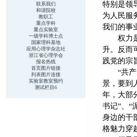
特别是领
联系我们
和谐院校
为人民服
教职工
重点学科
我们的事
重点实验室
一级学科博士点
权力是一
国家理科基地
升。反而
应用心理学杂志社
浙江省心理学会
践党的宗
报名热线
首页图片链接
“共产党
列表图片连接
实验室教室预约
景，要到
测试栏目6
年，大部
书记”、
身边的干
格魅力穿