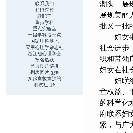
潮头，展
联系我们
和谐院校
展现美丽
教职工
重点学科
批又一批
重点实验室
一级学科博士点
妇女事业
国家理科基地
社会进步
应用心理学杂志社
浙江省心理学会
织和带领
报名热线
首页图片链接
妇女在社
列表图片连接
实验室教室预约
妇联组织
测试栏目6
童权益、
的科学化
府联系妇
紧，与广