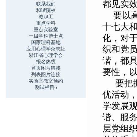
都见实
联系我们
和谐院校
要以
教职工
重点学科
十七大
重点实验室
化，对
一级学科博士点
国家理科基地
织和党
应用心理学杂志社
浙江省心理学会
谐，都
报名热线
首页图片链接
要性，
列表图片连接
实验室教室预约
要把
测试栏目6
优活动
学发展
谐、服
层党组