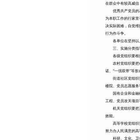
在群众中有较高威信
优秀共产党员的基本
为本职工作的行家里
决实际困难，自觉维
行为作斗争。
各单位在坚持以上
三、实施分类指
各级党组织要根据
农村党组织要把创先
诺、“一强双带”等
街道社区党组织要把
楼院、党员志愿服务
国有企业和金融机构
工程、党员攻关项目
机关党组织要把开展
效能。
高等学校党组织要紧
努力办人民满意的高
科研、文化、卫生、