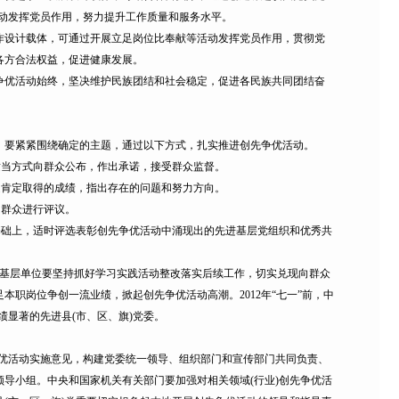
活动发挥党员作用，努力提升工作质量和服务水平。
设计载体，可通过开展立足岗位比奉献等活动发挥党员作用，贯彻党
各方合法权益，促进健康发展。
优活动始终，坚决维护民族团结和社会稳定，促进各民族共同团结奋
要紧紧围绕确定的主题，通过以下方式，扎实推进创先争优活动。
当方式向群众公布，作出承诺，接受群众监督。
肯定取得的成绩，指出存在的问题和努力方向。
群众进行评议。
础上，适时评选表彰创先争优活动中涌现出的先进基层党组织和优秀共
各基层单位要坚持抓好学习实践活动整改落实后续工作，切实兑现向群众
职岗位争创一流业绩，掀起创先争优活动高潮。2012年“七一”前，中
绩显著的先进县(市、区、旗)党委。
争优活动实施意见，构建党委统一领导、组织部门和宣传部门共同负责、
导小组。中央和国家机关有关部门要加强对相关领域(行业)创先争优活