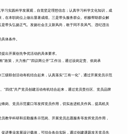
学习实践科学发展观，自觉坚定理想信念；认真学习科学文化知识，成
献，在本职岗位上做出显著成绩。三是带头服务群众。积极帮助群众解
五是带头弘扬正气。发扬社会主义新风尚，敢于同不良风气、违纪违法
的具体条件。
提出开展创先争优活动的具体要求。
”政策，大力推广“四议两公开”工作法，通过设岗定责、依岗承
级联创活动有机结合起来，认真落实“三有一化”，通过开展党员示范
、“四优”共产党员创建活动有机结合起来，通过党员责任区、党员品牌
锋岗、党员示范窗口等发挥党员作用，切实改进机关作风，提高机关
员教学科研和后勤服务示范岗、开展党员志愿服务等发挥党员作用，
促进事业发展设计载体，可结合各自实际，通过创建课题攻关党员先