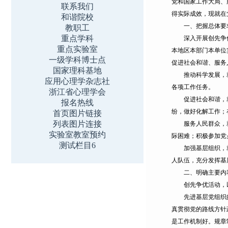
党和国家工作大局、
联系我们
得实际成效，现就在
和谐院校
一、把握总体要
教职工
重点学科
深入开展创先争优活
重点实验室
本地区本部门本单位
一级学科博士点
促进社会和谐、服务
国家理科基地
推动科学发展，就是
应用心理学杂志社
各项工作任务。
浙江省心理学会
促进社会和谐，就是
报名热线
纷，做好化解工作；
首页图片链接
列表图片连接
服务人民群众，就是
实验室教室预约
际困难；积极参加党
测试栏目6
加强基层组织，就是
人队伍，充分发挥基
二、明确主要内
创先争优活动，以
先进基层党组织的基
真贯彻党的路线方针
是工作机制好。规章