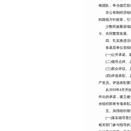
锋团队，争当德艺双
非公有制经济组织和
的路线方针政策，引
少数民族聚居地区党
斗、共同繁荣发展。
四、扎实推进活
各基层单位党组织要
(一)公开承诺。基
(二)领导点评。上
(三)群众评议。上
(四)评选表彰。上
产党员。评选表彰要
从2010年4月开
作出的承诺，建立健
央组织部将专项表彰2
五、加强组织领
(一)落实领导责任
相关部门参与指导的