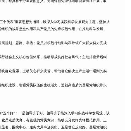
发展，都具有十分重要的意义。为确保创先争优活动健康有序开展，取
个代表”重要思想为指导，以深入学习实践科学发展观为主题，坚持从
党组织的战斗堡垒作用和共产党员的先锋模范作用，在推动科学发展、
展规划、思路、举措；党员以模范行动影响和带领广大群众努力完成
行社会主义核心价值体系，推动形成良好社会风气；主动排查矛盾纠
映群众意愿，主动关心群众疾苦，帮助群众解决生产生活中遇到的实
组织建设，增强党员队伍的生机活力，造就高素质的基层党组织带头
五个好”：一是领导班子好。领导班子能深入学习实践科学发展观，认
。党员素质优良，有较强的党员意识，能够充分发挥先锋模范作用。三
绩显著，围绕中心、服务大局事迹突出。五是群众反映好。基层党组织