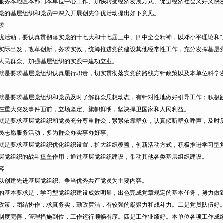
服务本地区本部门本单位中心工作、加快转变经济发展方式、促进经济社会又好又快
党的基层组织和党员中深入开展创先争优活动提出如下意见。
求
动，要认真贯彻落实党的十七大和十七届三中、四中全会精神，以邓小平理论和“三
实际出发，改革创新，务求实效，统筹推进党的建设其他经常性工作，充分发挥基层
人民群众、加强基层组织的实践中建功立业。
要求基层党组织认真履行职责，切实贯彻落实党的路线方针政策以及本单位科学发
要求基层党组织和党员及时了解群众思想动态，有针对性地做好引导工作；积极践
在重大突发事件面前，立场坚定、旗帜鲜明，坚决捍卫国家和人民利益。
要求基层党组织和党员充分尊重群众，紧紧依靠群众，认真倾听群众呼声，及时反
员志愿服务活动，多为群众办实事办好事。
要求基层党组织优化组织设置，扩大组织覆盖，创新活动方式，积极推进学习型党
层党组织的战斗堡垒作用；通过基层党组织建设，带动其他各类基层组织建设。
容
创建先进基层党组织、争当优秀共产党员为主要内容。
本要求是，学习型党组织建设成效明显，出色完成党章规定的基本任务，努力做到“
政策，团结协作，求真务实，勤政廉洁，有较强的凝聚力和战斗力。二是党员队伍好
制度完善，管理措施到位，工作运行顺畅有序。四是工作业绩好。本单位各项工作成