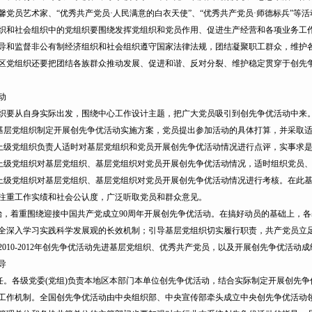
馨党员艺术家、“优秀共产党员·人民满意的白衣天使”、“优秀共产党员·师德标兵”等
社会组织中的党组织要围绕发挥党组织和党员作用、促进生产经营和各项业务工作
导和监督非公有制经济组织和社会组织遵守国家法律法规，团结凝聚职工群众，维护
组织还要把团结各族群众推动发展、促进和谐、反对分裂、维护稳定贯穿于创先争
动
从自身实际出发，围绕中心工作设计主题，把广大党员吸引到创先争优活动中来。
层党组织制定开展创先争优活动实施方案，党员提出参加活动的具体打算，并采取适
级党组织负责人适时对基层党组织和党员开展创先争优活动情况进行点评，实事求是
级党组织对基层党组织、基层党组织对党员开展创先争优活动情况，适时组织党员、
级党组织对基层党组织、基层党组织对党员开展创先争优活动情况进行考核。在此基
注重工作实绩和社会公认度，广泛听取党员和群众意见。
始，着重围绕迎接中国共产党成立90周年开展创先争优活动。在搞好动员的基础上，
全深入学习实践科学发展观的长效机制；引导基层党组织切实履行职责，共产党员立足本
010-2012年创先争优活动先进基层党组织、优秀共产党员，以及开展创先争优活动成
导
。各级党委(党组)负责本地区本部门本单位创先争优活动，结合实际制定开展创先
工作机制。全国创先争优活动由中央组织部、中央宣传部牵头成立中央创先争优活动领