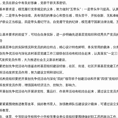
，党员在群众中有良好形象，党群干群关系密切。
要求是，模范履行党章规定的义务，努力做到“五带头”：一是带头学习提高。认真
手。二是带头争创佳绩。具有强烈的事业心和责任感，埋头苦干、开拓创新、无私奉
护群众正当权益。四是带头遵纪守法。自觉遵守党的纪律，模范遵守国家法律法规。
基本要求的前提下，可结合自身实际，进一步明确先进基层党组织和优秀共产党员
导
基层单位的实际情况和党员的岗位特点，精心设计特色鲜明、务实管用的载体，分类
争优活动与深化农村基层党建工作三级联创活动有机结合起来，认真落实“一定三有
形式发挥党员作用，大力推进社会主义新农村建设。
创先争优活动与借鉴农村基层组织建设经验，在区、街道、社区开展基层党建工作三
等活动发挥党员作用，努力建设文明和谐社区。
党组织要把开展创先争优活动与深化“四好”领导班子创建活动和开展“四强”党组织
等发挥党员作用，增强国有经济活力、控制力、影响力。
创先争优活动与开展讲党性、重品行、作表率活动有机结合起来，通过设立党员先
紧围绕推进教育改革、搞好教书育人、加强教师队伍建设设计载体，可通过设立党
等教育。
体育、中等职业学校和中小学校等事业单位党组织要围绕做好职工思想政治工作、