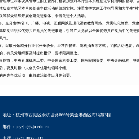
管理单位和条块共管单位的主管部门也要加强对本行业本系统创先争优活动的指导。县
体负责本地区本单位创先争优活动的组织实施。注重发挥党建工作指导员和大学生“村
联等群众组织开展创建先进集体、争当先进个人活动。
。充分发挥报刊、广播、电视、互联网以及现代远程教育网络、党员电化教育、党建
基层党组织和优秀共产党员的先进事迹，引导广大党员以全国优秀共产党员中的先进
风气。
。采取分领域分行业召开座谈会、经常性督查、随机抽查等方式，了解活动进展，通
的，有关党组织要及时提出批评，要求限期整改。
市，中央直属机关工委、中央国家机关工委、国务院国资委、中央金融机构、铁道
后，要及时报中央创先争优活动领导小组。
创先争优活动，由总政治部作出具体部署。
地址：杭州市西湖区余杭塘路866号紫金港西区海纳苑3幢
邮件：psyzju@zju.edu.cn
电话：0571-88273337