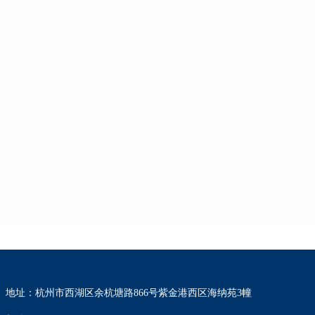
地址：杭州市西湖区余杭塘路866号紫金港西区海纳苑3幢