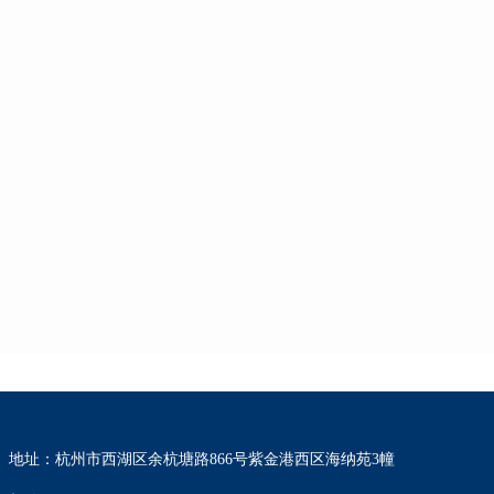
地址：杭州市西湖区余杭塘路866号紫金港西区海纳苑3幢