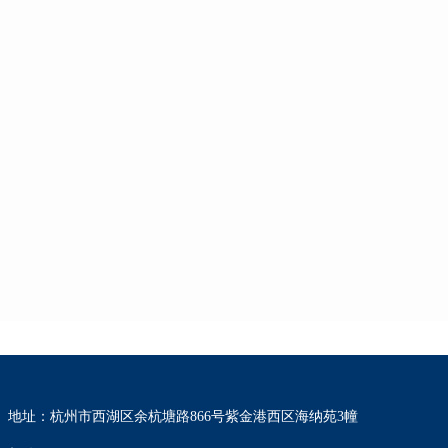
地址：杭州市西湖区余杭塘路866号紫金港西区海纳苑3幢