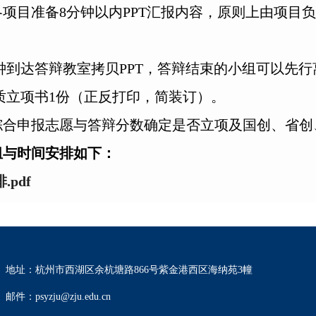
各项目准备8分钟以内PPT汇报内容，原则上由项目
。
钟到达答辩教室拷贝PPT，答辩结束的小组可以先行
质立项书1份（正反打印，简装订）。
综合申报志愿与答辩分数确定是否立项及国创、省创、校
组与时间安排如下：
pdf
地址：杭州市西湖区余杭塘路866号紫金港西区海纳苑3幢
邮件：psyzju@zju.edu.cn