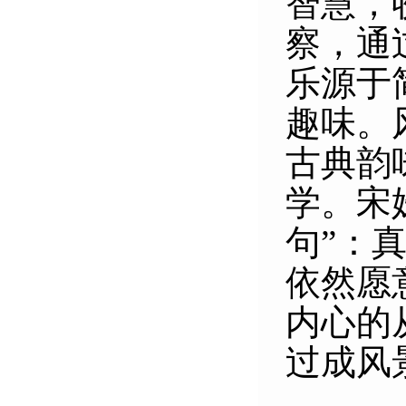
智慧，
察，通
乐源于
趣味。
古典韵
学。宋
句”：
依然愿
内心的
过成风