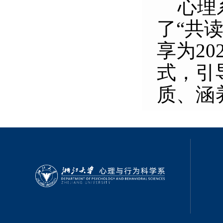
心理系
了“共
享为20
式，引
质、涵