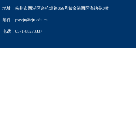
地址：杭州市西湖区余杭塘路866号紫金港西区海纳苑3幢
邮件：psyzju@zju.edu.cn
电话：0571-88273337