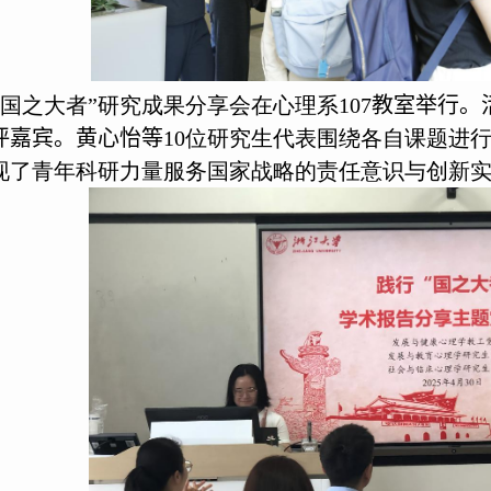
“国之大者”研究成果分享会在心理系
107
教室举行。
评嘉宾
。
黄心怡等
10
位研究生代表围绕各自课题进
现了青年科研力量服务国家战略的责任意识与创新