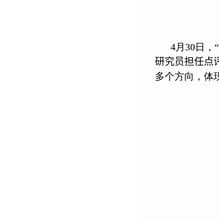
4
月
30
日，
研究员
担任点
多个方向，体