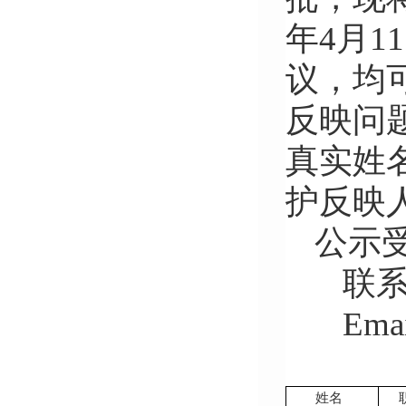
年
4
月
11
议，均
反映问
真实姓
护反映
公示
联
Emai
姓名